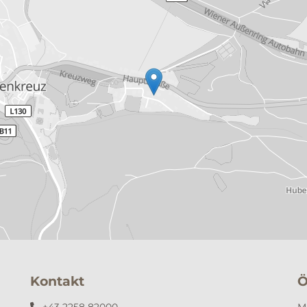
Kontakt
Ö
+43 2258 82000
M
