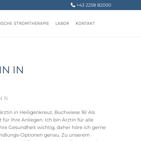
+43 2258 82000

LISCHE STROMTHERAPIE
LABOR
KONTAKT
N IN
NN
ztin in Heiligenkreuz, Buchwiese 16! Als
ür Ihre Anliegen. Ich bin Ärztin für alle
Ihre Gesundheit wichtig, daher höre ich gerne
andlungs-Optionen genau. Zu unserem