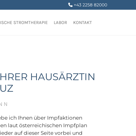
+43 2258 82000

LISCHE STROMTHERAPIE
LABOR
KONTAKT
 IHRER HAUSÄRZTIN
EUZ
NN
ebe ich Ihnen über Impfaktionen
n laut österreichischen Impfplan
der auf dieser Seite vorbei und