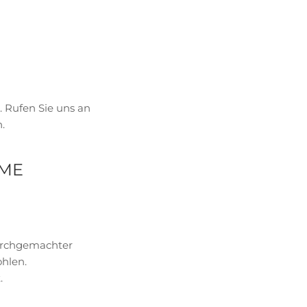
. Rufen Sie uns an
.
SME
durchgemachter
ohlen.
.