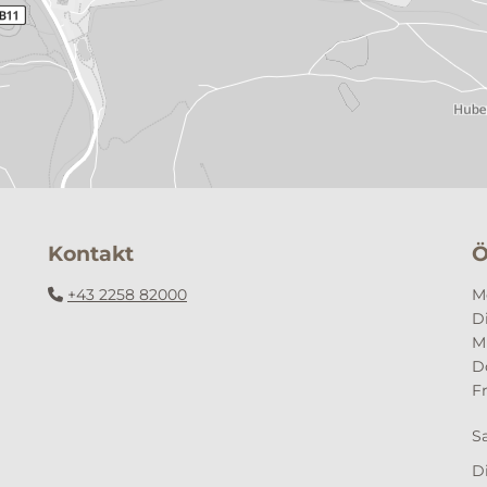
Kontakt
Ö
+43 2258 82000
M

D
M
D
F
S
D