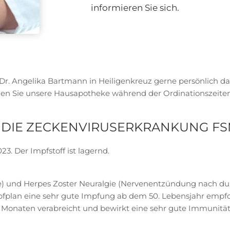
informieren Sie sich.
s Dr. Angelika Bartmann in Heiligenkreuz gerne persönlich da
hen Sie unsere Hausapotheke während der Ordinationszeiten
N DIE ZECKENVIRUSERKRANKUNG F
23. Der Impfstoff ist lagernd.
se) und Herpes Zoster Neuralgie (Nervenentzündung nach 
Impfplan eine sehr gute Impfung ab dem 50. Lebensjahr empf
6 Monaten verabreicht und bewirkt eine sehr gute Immunität